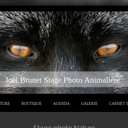
Joël Brunet Stage Photo Animalière
ATURE
BOUTIQUE
AGENDA
GALERIE
CARNET S
Stage photo Nature